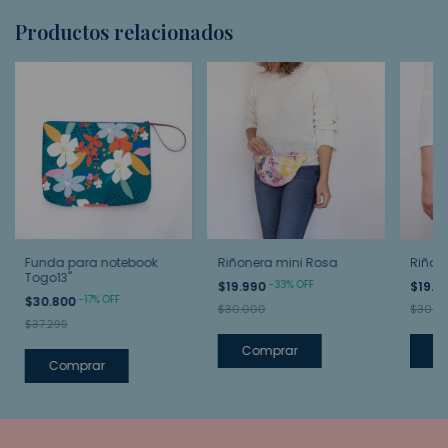
Productos relacionados
Funda para notebook
Riñonera mini Rosa
Riñon
Togo13"
-
33
%
OFF
$19.990
$19.9
-
17
%
OFF
$30.800
$30.000
$30.0
$37.299