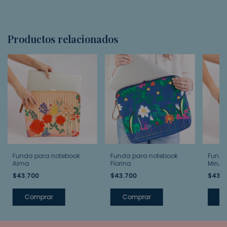
Productos relacionados
Funda para notebook
Funda para notebook
Funda
Aima
Florina
Miruc
$43.700
$43.700
$43.
Comprar
Comprar
C