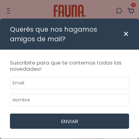
0
Querés que nos hagamos
 a CABA y AMBA con tarifas amigables | 🚚 Envío gratis a todo el país des
×
amigos de mail?
Envío gratis
Suscribite para que te contemos todas las
novedades!
ENVIAR